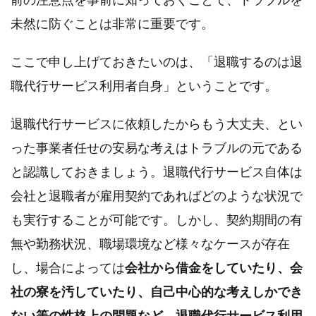
4.
利用
未然に防ぐことは非常に重要です。
する
にあ
たっ
ここで申し上げておきたいのは、「退職するのは退
て大
職代行サービス利用者自身」ということです。
事な
ポイ
ン
退職代行サービスに依頼したからもう大丈夫、とい
ト、
利用
った事業者任せの安易な考えはトラブルの元である
する
には
と認識しておきましょう。退職代行サービス自体は
どう
すれ
会社と退職者が雇用契約であればどのような状況で
ば良
い
も実行することが可能です。しかし、契約期間の有
の？
無や勤務状況、職場環境など様々なケースが存在
5.
まと
し、場合によっては
会社から借金をしていたり、会
め
社の寮を汚していたり、自己中心的な考えしかでき
ない等の性格上の問題など、退職代行サービス利用