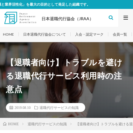
して発足した組織です。
日本退職代行協会（JRAA）
HOME
日本退職代行協会について
入会・認定マーク
会員一覧
【退職者向け】トラブルを避け
る退職代行サービス利用時の注
意点
2019.08.10
退職代行サービスの知識
退職代行サービスの知識
【退職者向け】トラブルを避ける退
HOME