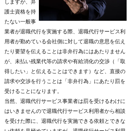
しますが、弁
こと。
護士資格を持
2.2.
[注意
たない一般事
点その
２]退
業者が退職代行を実施する際、退職代行サービス利
職にと
用者が勤めている会社側に対して退職の意思を伝え
もなっ
て必要
たり要望を伝えることは非弁行為にはあたりません
になる
情報や
が、未払い残業代等の請求や有給消化の交渉（「取
物、確
認して
得したい」と伝えることはできます）など、直接の
おきた
いこと
請求や交渉を行うことは「非弁行為」にあたり罰を
は事前
に準備
受けることになります。
して漏
れのな
当然、退職代行サービス事業者は罰を受けるわけに
いよう
退職代
はいきませんので退職代行サービス利用者から相談
行サー
ビス事
を受けた際に、退職代行を実施できる依頼とできな
業者へ
い依頼を見極めていますが、退職代行サービス利用
伝える