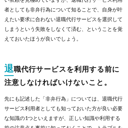
こと。
者としても非弁行為について知ることで、自身が叶
2.3.
えたい要求に合わない退職代行サービスを選択して
[注意
点その
しまうという失敗をしなくて済む、ということを覚
３]会
社から
えておいたほうが良いでしょう。
要求さ
れたこ
とは迅
速に対
応する
退
こと。
職代行サービスを利用する前に
3.
注意しなければいけないこと。
失敗
しな
い退
職代
先にも記述した「非弁行為」については、退職代行
行サ
ービ
サービス利用者としても知っておいた方が良い必要
スの
選び
な知識の1つといえますが、正しい知識や利用する
方
前の注意点を事前に知っておくことで、トラブルを