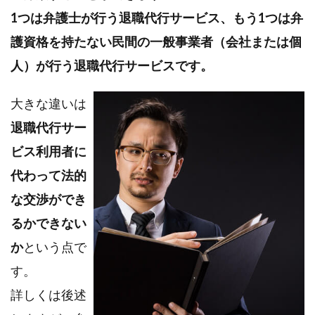
ない
1つは弁護士が行う退職代行サービス、もう1つは弁
こ
と。
護資格を持たない民間の一般事業者（会社または個
2.1.
人）が行う退職代行サービスです。
[注意
点その
１]退
大きな違いは
職代行
サービ
退職代行サー
ス利用
者自身
ビス利用者に
がなぜ
代わって法的
退職し
たいの
な交渉ができ
か、そ
の退職
るかできない
理由を
明確に
か
という点で
して、
会社が
す。
納得で
きる退
詳しくは後述
職理由
にする