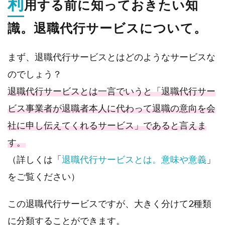
利
用する前に知っておきたい知
てお
きた
識。退職代行サービスについて。
い知
識。
退職
代行
まず、退職代行サービスとはどのようなサービスな
サー
ビス
のでしょう？
につ
い
退職代行サービスとは一言でいうと「退職代行サー
て。
ビス事業者が退職者本人に代わって退職の意向を会
2.
社に申し伝えてくれるサービス」であると言えま
退職
代行
す。
サー
ビス
（詳しくは「
退職代行サービスとは。意味や意義
」
を利
用す
をご覧ください）
る前
に注
意し
この退職代行サービスですが、大きく分けて2種類
なけ
れば
に分類することができます。
いけ