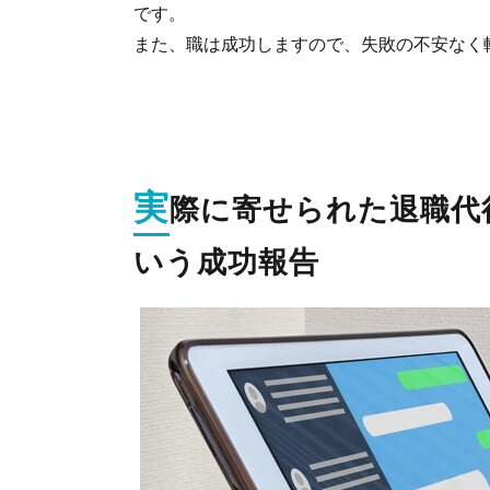
です。
か
また、職は成功しますので、失敗の不安なく
っ
た
と
い
う
成
功
実
際に寄せられた退職代
報
告
いう成功報告
2.1.
「ハ
ラス
メン
ト」
2.2.
「体
調不
良」