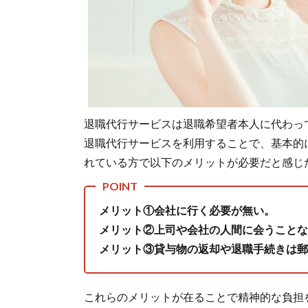
2.
実
際
に
寄
せ
ら
れ
た
退職代行サービスは退職希望者本人に代わっ
退
退職代行サービスを利用することで、基本的
職
れている方で以下のメリットが必要だと感じ
代
行
サ
ー
メリット①会社に行く必要が無い。
ビ
メリット②上司や会社の人間に会うことな
ス
メリット③貸与物の返却や退職手続きは郵
を
使
っ
て
これらのメリットが在ることで精神的な負担
良