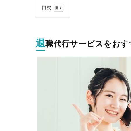
目次
1.
退
職
代
退
職代行サービスをおす
行
サ
ー
ビ
ス
を
お
す
す
め
す
る
理
由