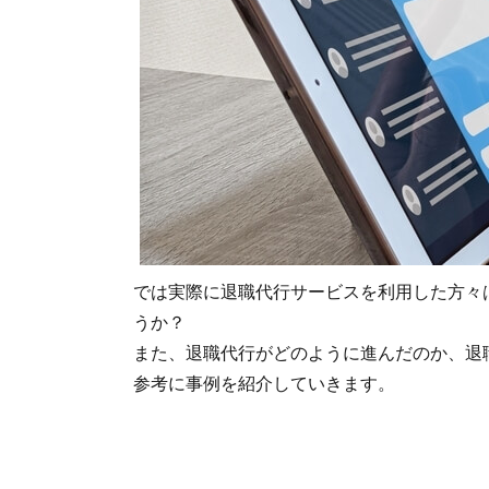
2.3.
「ブ
ラッ
ク企
業」
2.4.
「引
き留
め」
3.
ま
では実際に退職代行サービスを利用した方々
と
め
うか？
また、退職代行がどのように進んだのか、退
参考に事例を紹介していきます。