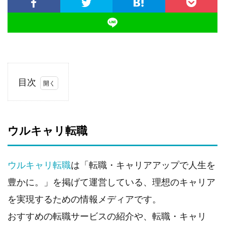
目次
1.
ウル
キャ
ウルキャリ転職
リ転
職
2.
ウルキャリ転職
は「転職・キャリアアップで人生を
U-
inTern
豊かに。」を掲げて運営している、理想のキャリア
3.
を実現するための情報メディアです。
一般
社団
おすすめの転職サービスの紹介や、転職・キャリ
法人