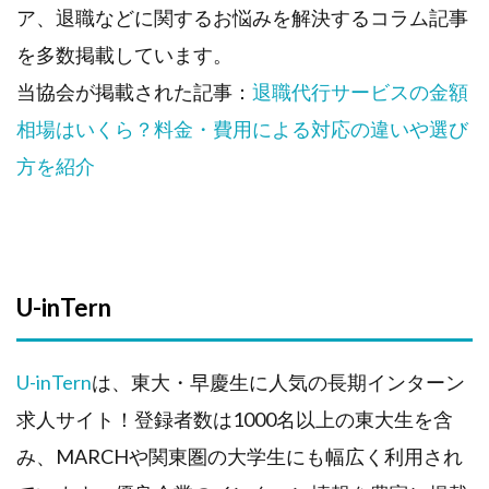
キャ
ア、退職などに関するお悩みを解決するコラム記事
リア
協会
を多数掲載しています。
4.
当協会が掲載された記事：
退職代行サービスの金額
UT-
Board
相場はいくら？料金・費用による対応の違いや選び
5.
方を紹介
不動
産
WEB
相談
室
U-inTern
U-inTern
は、東大・早慶生に人気の長期インターン
求人サイト！登録者数は1000名以上の東大生を含
み、MARCHや関東圏の大学生にも幅広く利用され