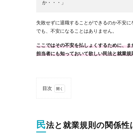
か・・・」
失敗せずに退職することができるのか不安に
でも、不安になることはありません。
ここではその不安を払しょくするために、ま
担当者にも知っておいて欲しい民法と就業規
目次
1.
民
法
と
民
法と就業規則の関係性
就
業