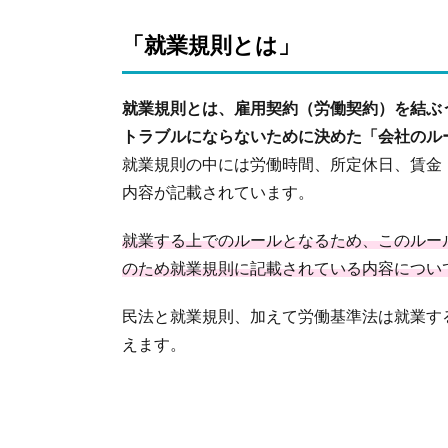
との
関係
「就業規則とは」
性
4.
ま
就業規則とは、雇用契約（労働契約）を結ぶ
と
トラブルにならないために決めた「会社のル
め
就業規則の中には労働時間、所定休日、賃金
内容が記載されています。
就業する上でのルールとなるため、このルー
のため就業規則に記載されている内容につい
民法と就業規則、加えて労働基準法は就業す
えます。