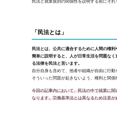
民法と就業規則の関係性を説明する前にそれ
って
おき
たい
民法
と就
業規
「民法とは」
則は
どち
らが
民法とは、公共に適合するために人間の権利
上？
簡単に説明すると、人が日常生活を問題なく
3.
る法律を民法と言います。
退職
代行
自分自身も含めて、他者や組織が自由に行動
サー
そういった問題が起きないよう、権利と関係
ビス
への
今回の記事内において、民法の中で就業に関
相談
なります。労働基準法とは異なるため注意が
が増
加、
就業
規則