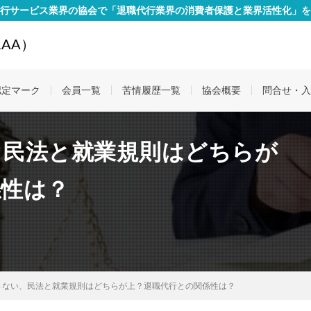
行サービス業界の協会で「退職代行業界の消費者保護と業界活性化」を
AA）
認定マーク
会員一覧
苦情履歴一覧
協会概要
問合せ・入
、民法と就業規則はどちらが
係性は？
きない、民法と就業規則はどちらが上？退職代行との関係性は？