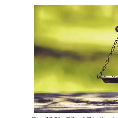
規
則
の
関
係
性
は
1.1.
「民
法と
は」
1.2.
「就
業規
則と
は」
2.
人事
は知