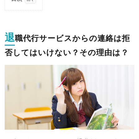
1.
退職
代行
サー
退
ビス
職代行サービスからの連絡は拒
から
の連
否してはいけない？その理由は？
絡は
拒否
して
はい
けな
い？
その
理由
は？
2.
絶対
ダ
メ！
退職
代行