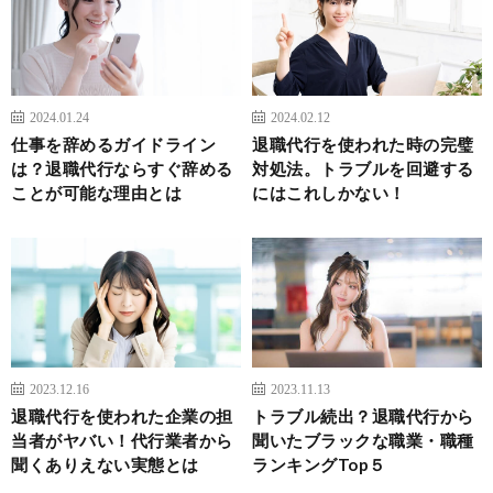
2024.01.24
2024.02.12
仕事を辞めるガイドライン
退職代行を使われた時の完璧
は？退職代行ならすぐ辞める
対処法。トラブルを回避する
ことが可能な理由とは
にはこれしかない！
2023.12.16
2023.11.13
退職代行を使われた企業の担
トラブル続出？退職代行から
当者がヤバい！代行業者から
聞いたブラックな職業・職種
聞くありえない実態とは
ランキングTop５