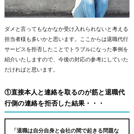
考えを伝
えたかっ
ただけな
の
に・・・
ダメと言ってもなかなか受け入れられないと考える
3.
担当者様も多いかと思います。ここからは退職代行
まと
め
サービスを拒否したことでトラブルになった事例を
紹介いたしますので、今後の対応の参考にしていた
だければと思います。
①直接本人と連絡を取るのが筋と退職代
行側の連絡を拒否した結果・・・
「退職は自分自身と会社の間で起きる問題な