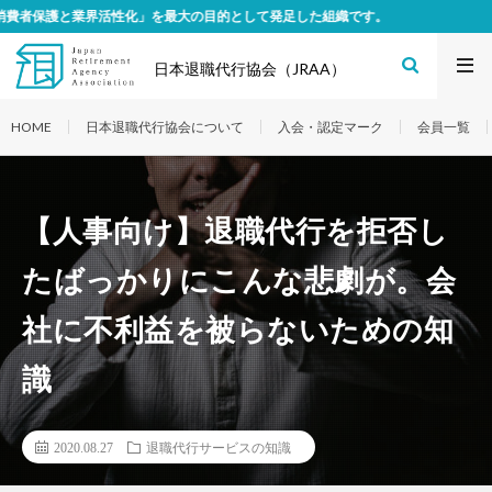
性化」を最大の目的として発足した組織です。
日本退職代行協会（JRAA）
HOME
日本退職代行協会について
入会・認定マーク
会員一覧
【人事向け】退職代行を拒否し
たばっかりにこんな悲劇が。会
社に不利益を被らないための知
識
2020.08.27
退職代行サービスの知識