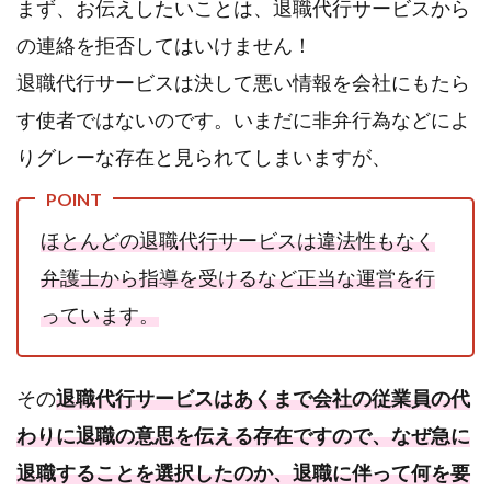
サー
まず、お伝えしたいことは、退職代行サービスから
ビス
拒否
の連絡を拒否してはいけません！
によ
退職代行サービスは決して悪い情報を会社にもたら
る５
つの
す使者ではないのです。いまだに非弁行為などによ
悲劇
りグレーな存在と見られてしまいますが、
2.1.
①直接本
人と連絡
を取るの
が筋と退
ほとんどの退職代行サービスは違法性もなく
職代行側
弁護士から指導を受けるなど正当な運営を行
の連絡を
拒否した
っています。
結
果・・・
2.2.
②直接自
その
退職代行サービスはあくまで会社の従業員の代
宅訪問を
すれば本
わりに退職の意思を伝える存在ですので、なぜ急に
人と話が
退職することを選択したのか、退職に伴って何を要
できる。
その結