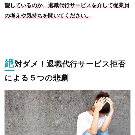
望しているのか、退職代行サービスを介して従業員
果・・・
の考えや気持ちを聞いてください。
2.3.
③退職代
行サービ
スを拒否
したこと
で仕事の
スケジュ
ール
が・・・
絶
対ダメ！退職代行サービス拒否
2.4.
④退職希
による５つの悲劇
望者が行
っていた
業務や取
引先情報
がわから
な
い・・・
2.5.
⑤社会人
としての