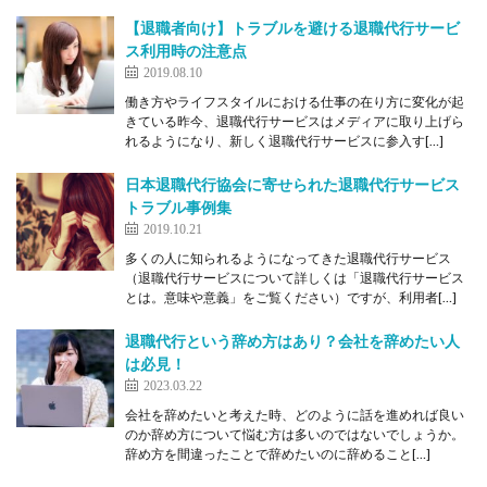
【退職者向け】トラブルを避ける退職代行サービ
ス利用時の注意点
2019.08.10
働き方やライフスタイルにおける仕事の在り方に変化が起
きている昨今、退職代行サービスはメディアに取り上げら
れるようになり、新しく退職代行サービスに参入す[…]
日本退職代行協会に寄せられた退職代行サービス
トラブル事例集
2019.10.21
多くの人に知られるようになってきた退職代行サービス
（退職代行サービスについて詳しくは「退職代行サービス
とは。意味や意義」をご覧ください）ですが、利用者[…]
退職代行という辞め方はあり？会社を辞めたい人
は必見！
2023.03.22
会社を辞めたいと考えた時、どのように話を進めれば良い
のか辞め方について悩む方は多いのではないでしょうか。
辞め方を間違ったことで辞めたいのに辞めること[…]