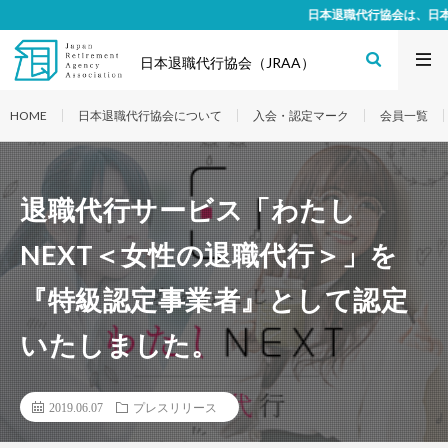
日本退職代行協会は、日本初の退職代行
日本退職代行協会（JRAA）
HOME
日本退職代行協会について
入会・認定マーク
会員一覧
退職代行サービス「わたし
NEXT＜女性の退職代行＞」を
『特級認定事業者』として認定
いたしました。
2019.06.07
プレスリリース