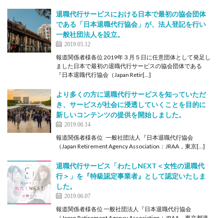
退職代行サービスにおける日本で最初の協会団体
である「日本退職代行協会」が、法人登記を行い
一般社団法人を設立。
2019.05.12
報道関係者様各位 2019年３月５日に任意団体として発足し
ました日本で最初の退職代行サービスの協会団体である
『日本退職代行協会（Japan Retir[…]
より多くの方に退職代行サービスを知っていただ
き、サービスが社会に浸透していくことを目的に
新しいコンテンツの提供を開始しました。
2019.06.14
報道関係者様各位 一般社団法人『日本退職代行協会
（Japan Retirement Agency Association：JRAA，東京[…]
退職代行サービス「わたしNEXT＜女性の退職代
行＞」を『特級認定事業者』として認定いたしま
した。
2019.06.07
報道関係者様各位 一般社団法人『日本退職代行協会
（Japan Retirement Agency Association：JRAA，東京都港