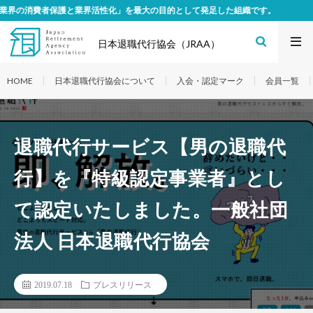
護と業界活性化」を最大の目的として発足した組織です。
日本退職代行協会（JRAA）
HOME
日本退職代行協会について
入会・認定マーク
会員一覧
退職代行サービス【男の退職代
行】を『特級認定事業者』とし
て認定いたしました。一般社団
法人 日本退職代行協会
2019.07.18
プレスリリース