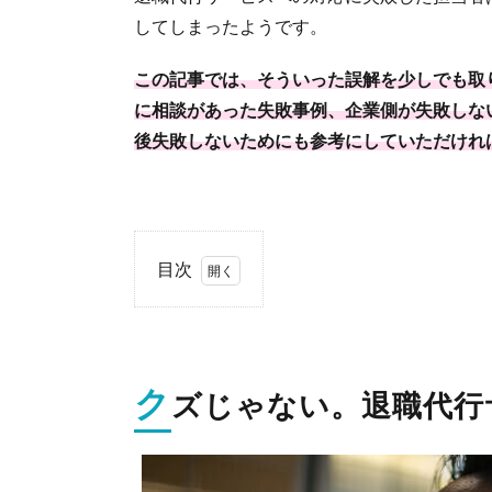
してしまったようです。
この記事では、そういった誤解を少しでも取
に相談があった失敗事例、企業側が失敗しな
後失敗しないためにも参考にしていただけれ
目次
1.
クズ
じゃ
な
ク
ズじゃない。退職代行
い。
退職
代行
サー