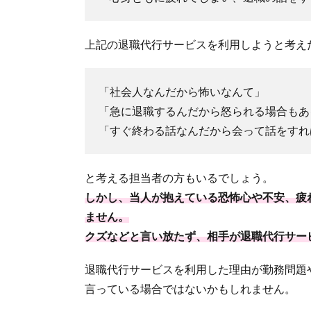
③：
有給
休暇
上記の退職代行サービスを利用しようと考え
の消
化や
要望
「社会人なんだから怖いなんて」
を認
「急に退職するんだから怒られる場合もあ
めな
「すぐ終わる話なんだから会って話をすれ
い
3.
企
と考える担当者の方もいるでしょう。
業
しかし、当人が抱えている恐怖心や不安、疲
側
が
ません。
失
クズなどと言い放たず、相手が退職代行サー
敗
し
退職代行サービスを利用した理由が勤務問題
な
い
言っている場合ではないかもしれません。
た