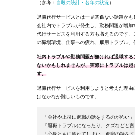
失敗
（参考：
自殺の統計・各年の状況
）
事例
①：
退職代行サービスとは一見関係ない話題かも
退職
会社内でトラブルが発生し、勤務問題が増加
を認
めな
代行サービスを利用する方も増えるのです。
い
の職場環境、仕事への疲れ、雇用トラブル、
2.2.
失敗
社内トラブルや勤務問題が無ければ退職する
事例
ないかもしれませんが、実際にトラブルは起
②：
す。
従業
員に
対し
退職代行サービスを利用しようと考えた理由
て圧
はなかなか難しいものです。
力を
かけ
る
「会社や上司に退職の話をするのが怖い」
2.3.
「退職トラブルになったり、クズなどと言
失敗
「心身ともに疲れてしまい、退職の話をす
事例