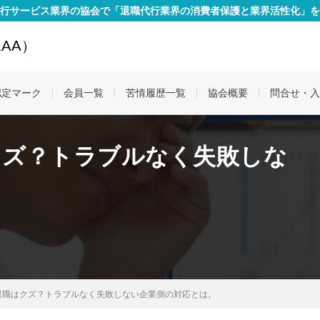
行サービス業界の協会で「退職代行業界の消費者保護と業界活性化」を
AA）
認定マーク
会員一覧
苦情履歴一覧
協会概要
問合せ・入
クズ？トラブルなく失敗しな
。
退職はクズ？トラブルなく失敗しない企業側の対応とは。