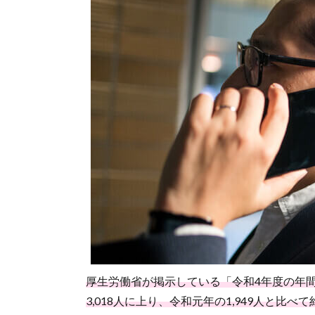
ビス
を使
う理
由に
つい
て
2.
トラ
ブル
続
出？
企業
側の
失敗
して
しま
った
対応
事例
厚生労働省が掲示している「令和4年度の年
3,018人に上り、令和元年の1,949人と比べ
2.1.