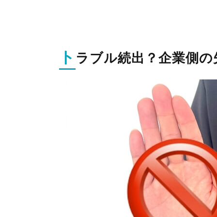
め
の
注
意
す
ト
べ
ラブル続出？企業側の
き
ポ
イ
ン
ト
4.
ま
と
め