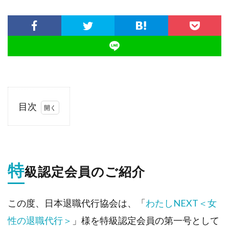
目次
1.
特級
認定
会員
特
のご
級認定会員のご紹介
紹介
1.1.
わたし
この度、日本退職代行協会は、「
わたしNEXT＜女
NEXT
性の退職代行＞
＜女性
」様を特級認定会員の第一号として
の退職