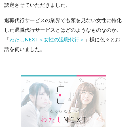
認定させていただきました。
代行＞
様イン
タビュ
退職代行サービスの業界でも類を見ない女性に特化
ー
1.2.
した退職代行サービスとはどのようなものなのか、
まとめ
「
わたしNEXT＜女性の退職代行＞
」様に色々とお
話を伺いました。