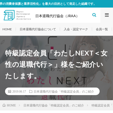
と業界活性化」を最大の目的として発足した組織です。
日本退職代行協会（JRAA）
HOME
日本退職代行協会について
入会・認定マーク
会員一覧
特級認定会員「わたしNEXT＜女
性の退職代行＞」様をご紹介い
たします。
2019.06.17
日本退職代行協会「特級認定会員」のご紹介
日本退職代行協会「特級認定会員」のご紹介
特級認定会員「
HOME